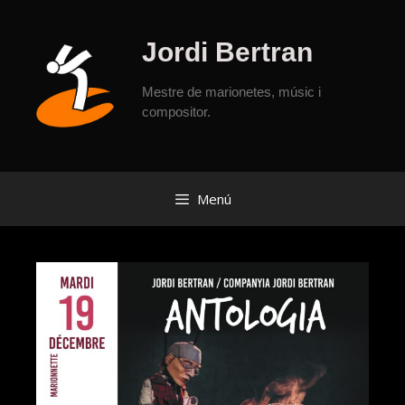
Jordi Bertran
Mestre de marionetes, músic i
compositor.
Menú