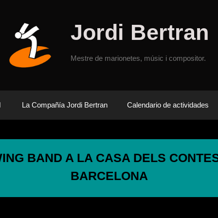
Jordi Bertran
Mestre de marionetes, músic i compositor.
La Compañía Jordi Bertran
Calendario de actividades
NG BAND A LA CASA DELS CONTES 
BARCELONA