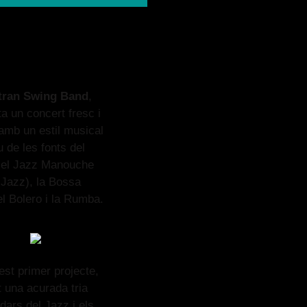
tran Swing Band
,
a un concert fresc i
amb un estil musical
 de les fonts del
 el Jazz Manouche
 Jazz), la Bossa
l Bolero i la Rumba.
st primer projecte,
 una acurada tria
dars del Jazz i els