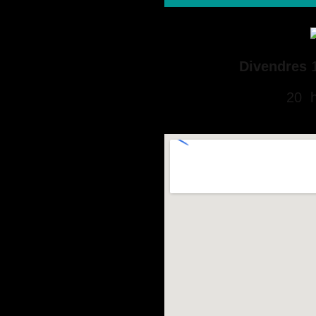
Divendres
20 h