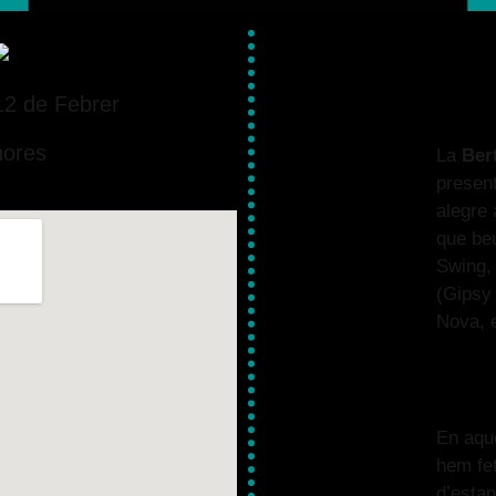
12 de Febrer
ores
La
Ber
present
alegre 
que beu
Swing,
(Gipsy
Nova, e
En aque
hem fet
d’estan