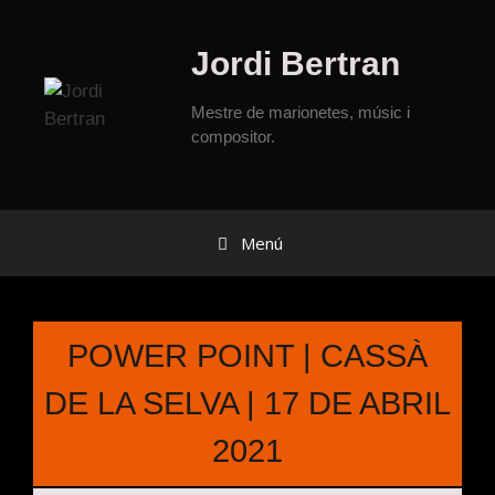
Jordi Bertran
Mestre de marionetes, músic i
compositor.
Menú
POWER POINT | CASSÀ
DE LA SELVA | 17 DE ABRIL
2021