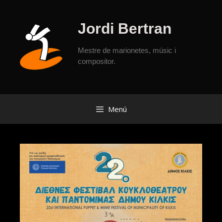
Jordi Bertran
Mestre de marionetes, músic i
compositor.
Menú