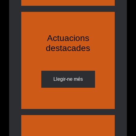
Actuacions
destacades
Llegir-ne més