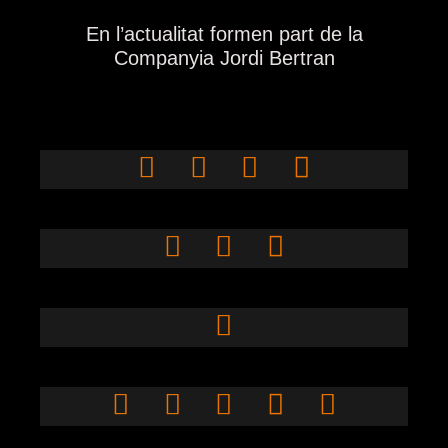
En l’actualitat formen part de la
Companyia Jordi Bertran
Isabel
Eduardo
Martínez
Telletxea
Toni Ubach
Inés Alarcón