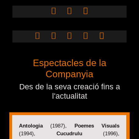
Pau Murner
Miquel
Nevado
Jordi Bertran
Espectacles de la
Companyia
Des de la seva creació fins a
l'actualitat
Antologia
(1987),
Poemes Visuals
(1994),
Cucudrulu
(1996),