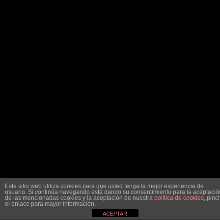
Este sitio web utiliza cookies para que usted tenga la mejor experiencia de
usuario. Si continúa navegando está dando su consentimiento para la aceptació
de las mencionadas cookies y la aceptación de nuestra
política de cookies
, pinc
el enlace para mayor información.
ACEPTAR