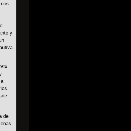
 nos
el
ante y
un
autiva
rdi
y
la
rios
esde
a del
cenas
a