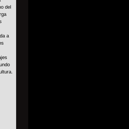
mo del
rga
s
ida a
es
ajes
mundo
ultura.