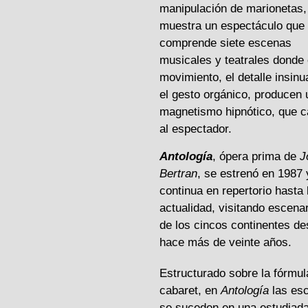
manipulación de marionetas,
muestra un espectáculo que
comprende siete escenas
musicales y teatrales donde 
movimiento, el detalle insinu
el gesto orgánico, producen 
magnetismo hipnótico, que c
al espectador.
Antología
, ópera prima de
Jo
Bertran
, se estrenó en 1987 
continua en repertorio hasta 
actualidad, visitando escena
de los cincos continentes d
hace más de veinte años.
Estructurado sobre la fórmul
cabaret, en
Antología
las es
se suceden en una estudiad