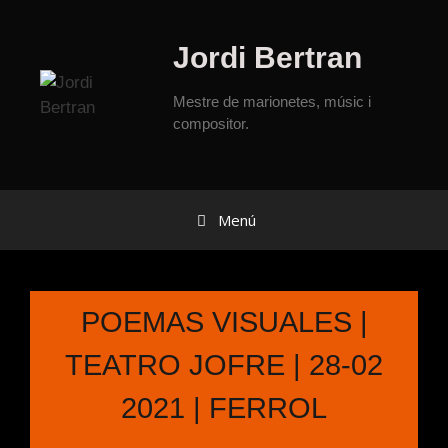
Jordi Bertran
Mestre de marionetes, músic i
compositor.
Menú
POEMAS VISUALES |
TEATRO JOFRE | 28-02
2021 | FERROL