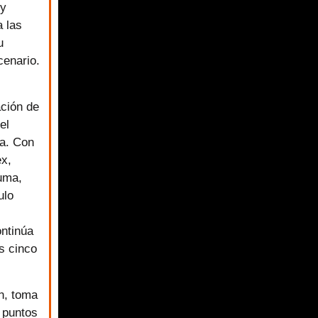
 y
a las
u
cenario.
ación de
el
a. Con
ex,
uma,
ulo
ntinúa
os cinco
n, toma
 puntos