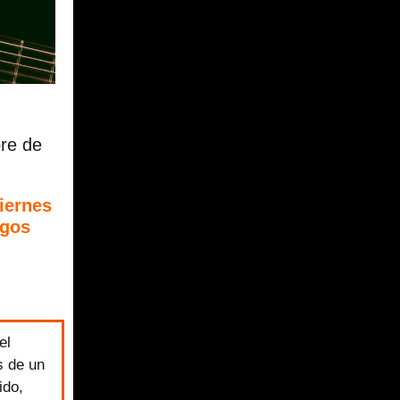
re de
iernes
ngos
el
s de un
ido,