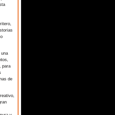
sta
ritero,
storias
lo
 una
ntos,
, para
s
enas de
reativo,
gran
rnura y