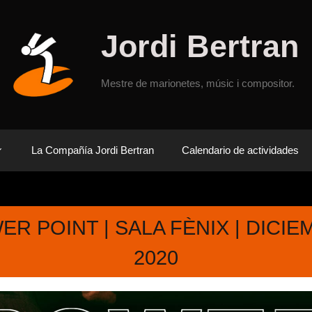
Jordi Bertran
Mestre de marionetes, músic i compositor.
La Compañía Jordi Bertran
Calendario de actividades
R POINT | SALA FÈNIX | DICI
2020