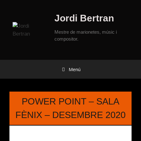
Jordi Bertran
Mestre de marionetes, músic i
compositor.
Menú
POWER POINT – SALA
FÈNIX – DESEMBRE 2020