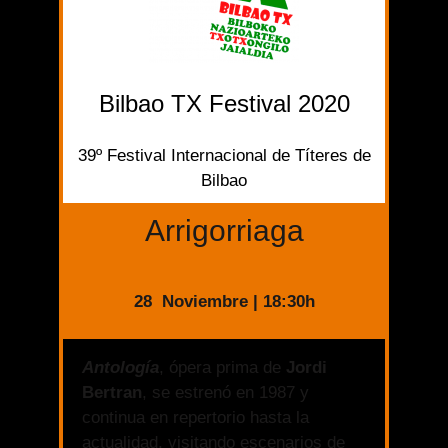
Bilbao TX Festival 2020
39º Festival Internacional de Títeres de
Bilbao
Arrigorriaga
28 Noviembre | 18:30h
Antología
, ópera prima de
Jordi
Bertran
, se estrenó en 1987 y
continua en repertorio hasta la
actualidad, visitando escenarios de