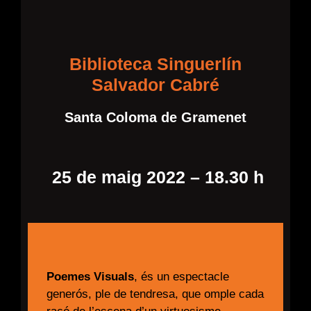
Biblioteca Singuerlín
Salvador Cabré
Santa Coloma de Gramenet
25 de maig 2022 – 18.30 h
Poemes Visuals
, és un espectacle
generós, ple de tendresa, que omple cada