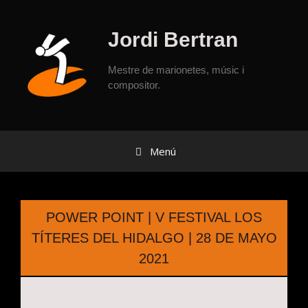
Jordi Bertran
Mestre de marionetes, músic i
compositor.
Menú
POWER POINT | V FESTIVAL LOS
TÍTERES DEL HIDALGO | 28 DE MAYO
2021