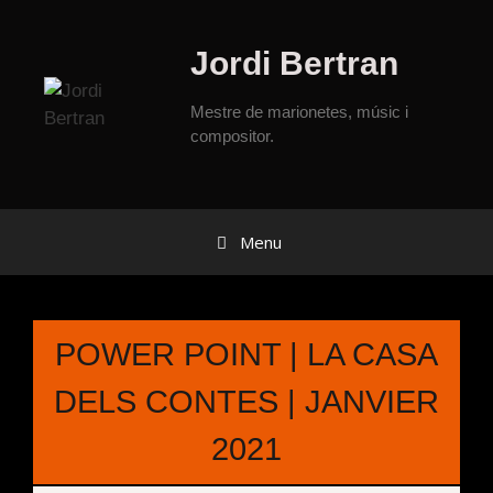
Jordi Bertran
Mestre de marionetes, músic i
compositor.
Menu
POWER POINT | LA CASA
DELS CONTES | JANVIER
2021