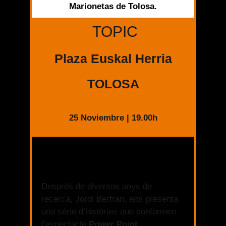
Marionetas de Tolosa.
TOPIC
Plaza Euskal Herria
TOLOSA
25 Noviembre | 19.00h
Després de diversos anys de
recerca, Jordi Bertran, ens presenta
una sèrie d’històries que conformen
l’espectacle
Power Point
.