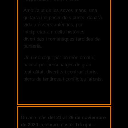
Amb l’ajut de les seves mans, una
guitarra i el poder dels punts, donarà
vida a éssers autèntics, per
interpretar amb ells històries
divertides i romàntiques farcides de
punteria.
Un recorregut per un món creatiu,
habitat per personatges de gran
teatralitat, divertits i contradictoris,
plens de tendresa i conflictes latents.
Un año más
del 21 al 29 de noviembre
de 2020
celebraremos el
Titirijai –