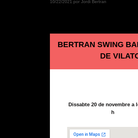
10/22/2021
por
Jordi Bertran
BERTRAN SWING BAND
DE VILAT
Dissabte 20 de novembre a l
h