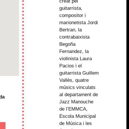
creat pel
guitarrista,
compositor i
marionetista Jordi
Bertran, la
contrabaixista
Begoña
Fernandez, la
violinista Laura
Pacios i el
guitarrista Guillem
Vallès, quatre
músics vinculats
al departament de
ada
Jazz Manouche
de l’EMMCA,
Escola Municipal
de Música i les