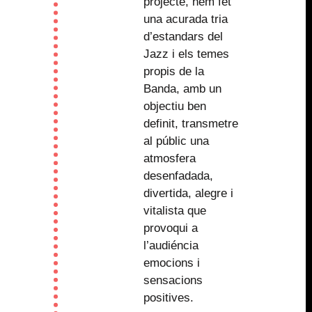
projecte, hem fet
una acurada tria
d’estandars del
Jazz i els temes
propis de la
Banda, amb un
objectiu ben
definit, transmetre
al públic una
atmosfera
desenfadada,
divertida, alegre i
vitalista que
provoqui a
l’audiéncia
emocions i
sensacions
positives.