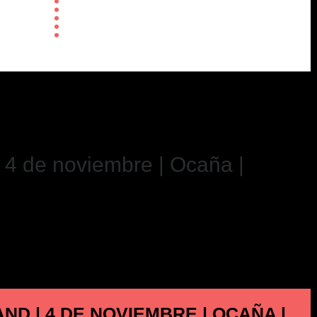
 4 de noviembre | Ocaña |
D | 4 DE NOVIEMBRE | OCAÑA |