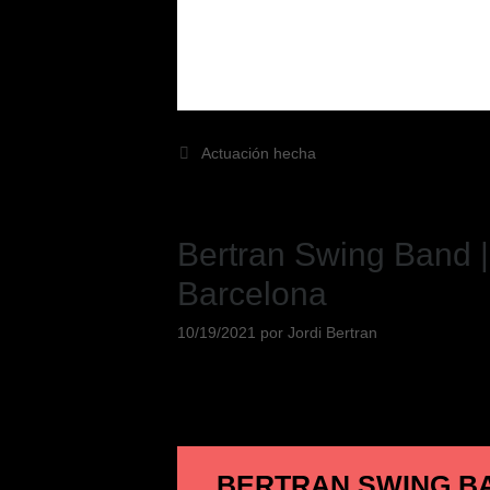
Actuación hecha
Bertran Swing Band |
Barcelona
10/19/2021
por
Jordi Bertran
BERTRAN SWING BAN