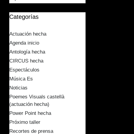
Categorías
Actuación hecha
Agenda inicio
Antología hecha
CIRCUS hecha
Espectáculos
Música Es
Noticias
Poemes Visuals castellà
(actuación hecha)
Power Point hecha
Próximo taller
Recortes de prensa