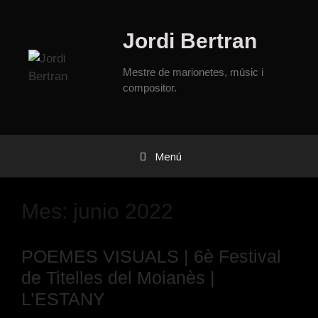
Jordi Bertran
Mestre de marionetes, músic i
compositor.
Menú
Mes:
junio 2022
POEMES VISUALS | 6è Festival
de Titelles del Moianès |
L’ESTANY