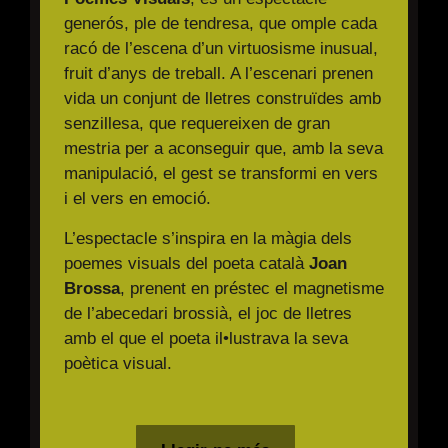
generós, ple de tendresa, que omple cada
racó de l’escena d’un virtuosisme inusual,
fruit d’anys de treball. A l’escenari prenen
vida un conjunt de lletres construïdes amb
senzillesa, que requereixen de gran
mestria per a aconseguir que, amb la seva
manipulació, el gest se transformi en vers
i el vers en emoció.
L’espectacle s’inspira en la màgia dels
poemes visuals del poeta català
Joan
Brossa
, prenent en préstec el magnetisme
de l’abecedari brossià, el joc de lletres
amb el que el poeta il•lustrava la seva
poètica visual.