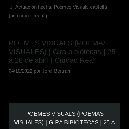
Actuación hecha
,
Poemes Visuals castellà
(actuación hecha)
POEMES VISUALS (POEMAS
VISUALES) | Gira bibiotecas | 25
a 28 de abril | Ciudad Real
04/10/2022
por
Jordi Bertran
POEMES VISUALS (POEMAS
VISUALES) | GIRA BIBIOTECAS | 25 A