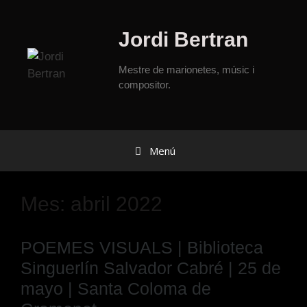
Jordi Bertran
Mestre de marionetes, músic i
compositor.
Menú
Mes:
abril 2022
POEMES VISUALS | Biblioteca
Singuerlín Salvador Cabré | 25 de
mayo | Santa Coloma de