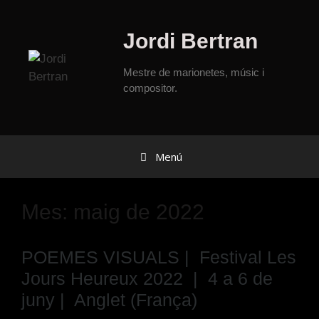
Jordi Bertran
Mestre de marionetes, músic i
compositor.
Menú
Mes:
maig de 2022
POEMES VISUALS | Festival Les
Jours Heureux 2022 | 4 a 6 de
juny | Anglet (França)