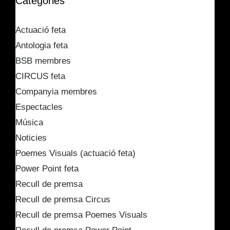
Categories
Actuació feta
Antologia feta
BSB membres
CIRCUS feta
Companyia membres
Espectacles
Música
Noticies
Poemes Visuals (actuació feta)
Power Point feta
Recull de premsa
Recull de premsa Circus
Recull de premsa Poemes Visuals