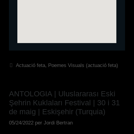
Actuació feta
,
Poemes Visuals (actuació feta)
ANTOLOGIA | Uluslararası Eski
Şehrin Kuklaları Festival | 30 i 31
de maig | Eskişehir (Turquia)
05/24/2022
per
Jordi Bertran