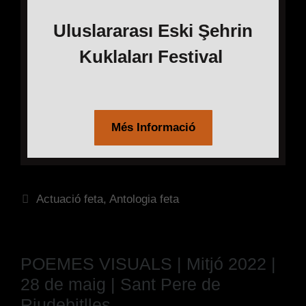
Uluslararası Eski Şehrin
Kuklaları Festival
Més Informació
Actuació feta
,
Antologia feta
POEMES VISUALS | Mitjó 2022 |
28 de maig | Sant Pere de
Riudebitlles