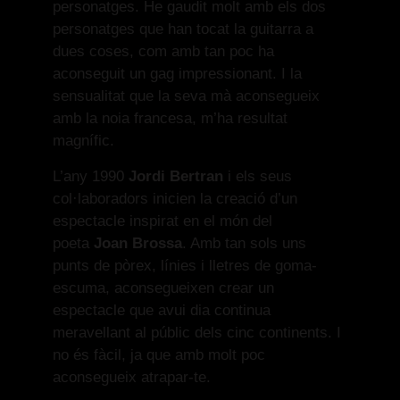
personatges. He gaudit molt amb els dos
personatges que han tocat la guitarra a
dues coses, com amb tan poc ha
aconseguit un gag impressionant. I la
sensualitat que la seva mà aconsegueix
amb la noia francesa, m’ha resultat
magnífic.
L’any 1990
Jordi Bertran
i els seus
col·laboradors inicien la creació d’un
espectacle inspirat en el món del
poeta
Joan Brossa
. Amb tan sols uns
punts de pòrex, línies i lletres de goma-
escuma, aconsegueixen crear un
espectacle que avui dia continua
meravellant al públic dels cinc continents. I
no és fàcil, ja que amb molt poc
aconsegueix atrapar-te.