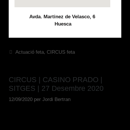
Avda. Martinez de Velasco, 6
Huesca
Actuació feta
,
CIRCUS feta
CIRCUS | CASINO PRADO |
SITGES | 27 Desembre 2020
12/09/2020
per
Jordi Bertran