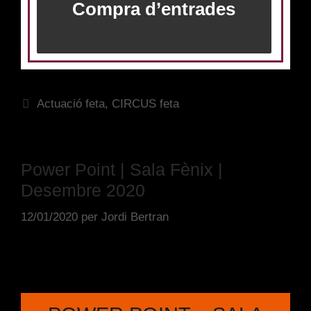
Compra d’entrades
Actuació feta
,
CIRCUS feta
Power Point | Sala Fènix |
Desembre 2020
12/01/2020
per
Jordi Bertran