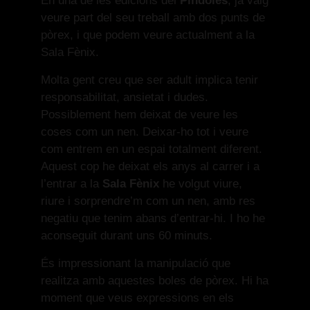
En una de les edicions del
Píndoles
, ja vaig
veure part del seu treball amb dos punts de
pòrex, i que podem veure actualment a la
Sala Fènix.
Molta gent creu que ser adult implica tenir
responsabilitat, ansietat i dudes.
Possiblement hem deixat de veure les
coses com un nen. Deixar-ho tot i veure
com entrem en un espai totalment diferent.
Aquest cop he deixat els anys al carrer i a
l’entrar a la
Sala Fènix
he volgut viure,
riure i sorprendre’m com un nen, amb res
negatiu que tenim abans d’entrar-hi. I ho he
aconseguit durant uns 60 minuts.
És impressionant la manipulació que
realitza amb aquestes boles de pòrex. Hi ha
moment que veus expressions en els