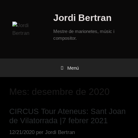
Jordi Bertran
Mestre de marionetes, músic i
compositor.
Menú
Mes:
desembre de 2020
CIRCUS Tour Ateneus: Sant Joan
de Vilatorrada |7 febrer 2021
12/21/2020
per
Jordi Bertran