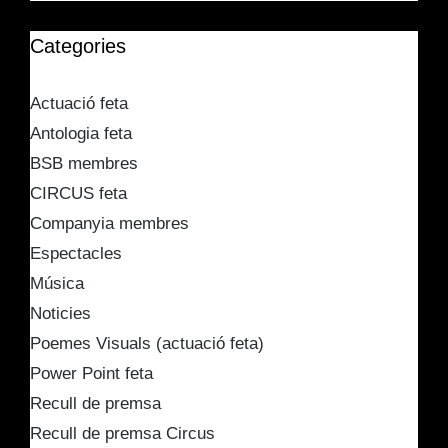
Categories
Actuació feta
Antologia feta
BSB membres
CIRCUS feta
Companyia membres
Espectacles
Música
Noticies
Poemes Visuals (actuació feta)
Power Point feta
Recull de premsa
Recull de premsa Circus