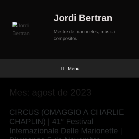
Jordi Bertran
Mestre de marionetes, músic i
compositor.
Menú
Mes:
agost de 2023
CIRCUS (OMAGGIO A CHARLIE
CHAPLIN) | 41° Festival
Internazionale Delle Marionette |