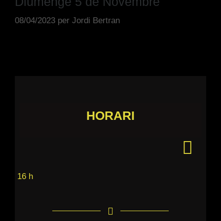
Diumenge 5 de Novembre
08/04/2023
per
Jordi Bertran
HORARI
16 h