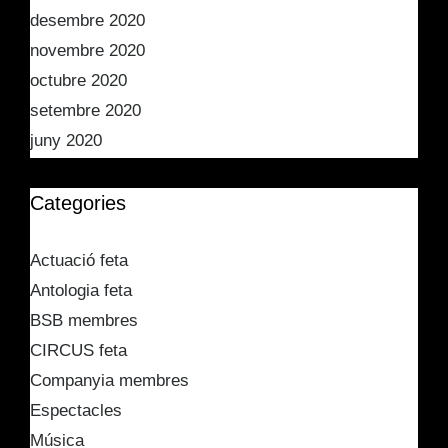
desembre 2020
novembre 2020
octubre 2020
setembre 2020
juny 2020
Categories
Actuació feta
Antologia feta
BSB membres
CIRCUS feta
Companyia membres
Espectacles
Música