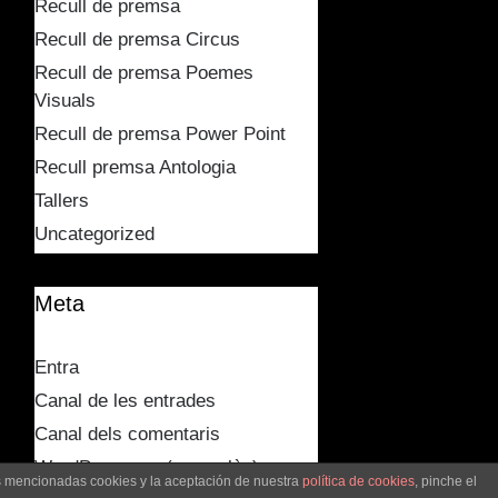
Recull de premsa
Recull de premsa Circus
Recull de premsa Poemes
Visuals
Recull de premsa Power Point
Recull premsa Antologia
Tallers
Uncategorized
Meta
Entra
Canal de les entrades
Canal dels comentaris
WordPress.org (en anglès)
as mencionadas cookies y la aceptación de nuestra
política de cookies
, pinche el