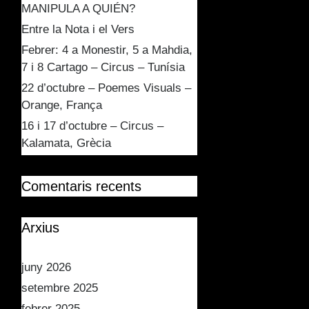
MANIPULA A QUIÉN?
Entre la Nota i el Vers
Febrer: 4 a Monestir, 5 a Mahdia,
7 i 8 Cartago – Circus – Tunísia
22 d’octubre – Poemes Visuals –
Orange, França
16 i 17 d’octubre – Circus –
Kalamata, Grècia
Comentaris recents
Arxius
juny 2026
setembre 2025
febrer 2025