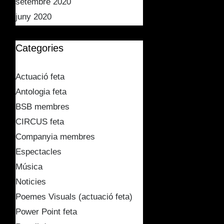
setembre 2020
juny 2020
Categories
Actuació feta
Antologia feta
BSB membres
CIRCUS feta
Companyia membres
Espectacles
Música
Noticies
Poemes Visuals (actuació feta)
Power Point feta