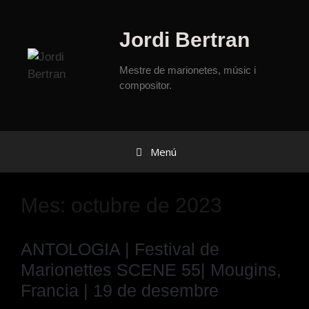
Jordi Bertran
Mestre de marionetes, músic i
compositor.
Menú
Mes:
octubre de 2023
ANTOLOGIA | Festival de
Marionettes SCENE 55| Mougins,
Francia | 19 de desembre