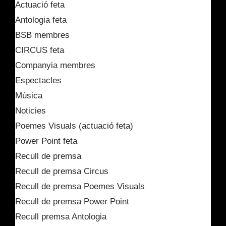
Actuació feta
Antologia feta
BSB membres
CIRCUS feta
Companyia membres
Espectacles
Música
Noticies
Poemes Visuals (actuació feta)
Power Point feta
Recull de premsa
Recull de premsa Circus
Recull de premsa Poemes Visuals
Recull de premsa Power Point
Recull premsa Antologia