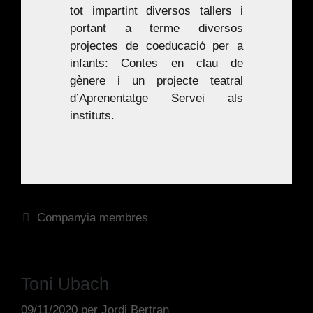
tot impartint diversos tallers i
portant a terme diversos
projectes de coeducació per a
infants:
Contes en clau de
gènere
i un projecte teatral
d’Aprenentatge Servei als
instituts.
Companyia membres
Toni Ubach
09/11/2020
per
Jordi Bertran