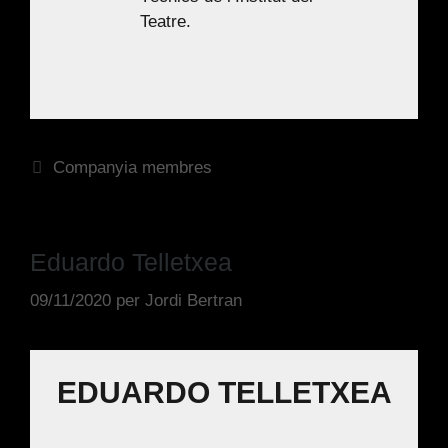
Teatre.
Companyia membres
Eduardo Telletxea
09/11/2020
per
Jordi Bertran
EDUARDO TELLETXEA