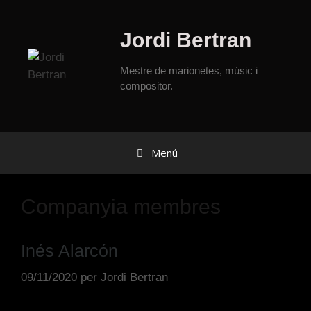
Jordi Bertran
Mestre de marionetes, músic i
compositor.
Menú
Companyia membres
Inés Alarcón
09/11/2020
per
Jordi Bertran