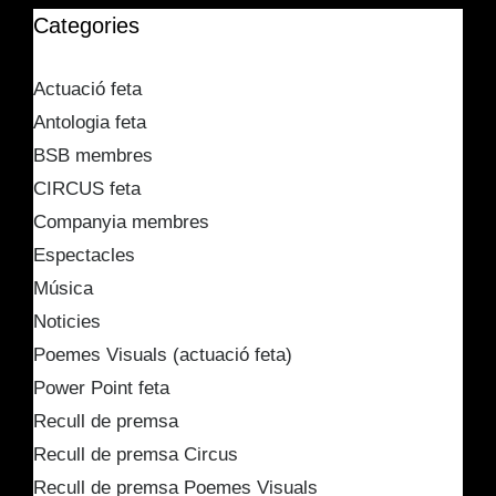
Categories
Actuació feta
Antologia feta
BSB membres
CIRCUS feta
Companyia membres
Espectacles
Música
Noticies
Poemes Visuals (actuació feta)
Power Point feta
Recull de premsa
Recull de premsa Circus
Recull de premsa Poemes Visuals