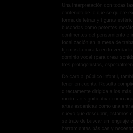
Una interpretación con todas las
contenido de lo que se quiere e
forma de letras y figuras esféri
buscadas como potentes metáfo
continentes del pensamiento e 
focalización en la mesa de tra
fijemos la mirada en lo verdade
dominio vocal (para crear sonid
tres protagonistas, especialme
De cara al público infantil, ta
tener en cuenta. Resulta compl
directamente dirigida a los más
modo tan significativo como aqu
artes escénicas como una entrad
nuevo que descubrir, estamos cr
se trate de buscar un lenguaje e
herramientas básicas y necesari