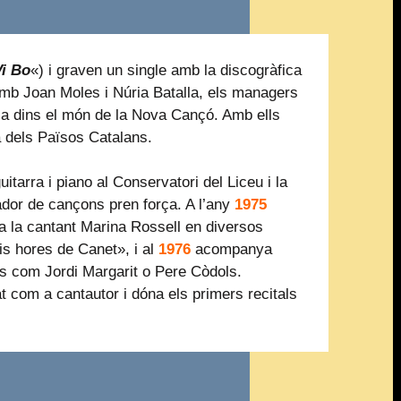
Vi Bo
«) i graven un single amb la discogràfica
mb Joan Moles i Núria Batalla, els managers
ca dins el món de la Nova Cançó. Amb ells
a dels Països Catalans.
uitarra i piano al Conservatori del Liceu i la
ador de cançons pren força. A l’any
1975
a la cantant Marina Rossell en diversos
Sis hores de Canet», i al
1976
acompanya
ts com Jordi Margarit o Pere Còdols.
t com a cantautor i dóna els primers recitals