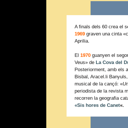
A finals dels 60 crea el 
1969
graven una cinta «c
Aprilia.
El
1970
guanyen el sego
Veus» de
La Cova del D
Posteriorment, amb els ar
Bisbal, Aracel.li Banyuls,
musical de la cançó: «
Un
periodista de la revista
recorren la geografia cat
«Sis hores de Canet
«.