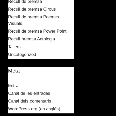
Recull de premsa
Recull de premsa Circus
Recull de premsa Poemes
Visuals
Recull de premsa Power Point
Recull premsa Antologia
Tallers
Uncategorized
Meta
Entra
Canal de les entrades
Canal dels comentaris
WordPress.org (en anglès)