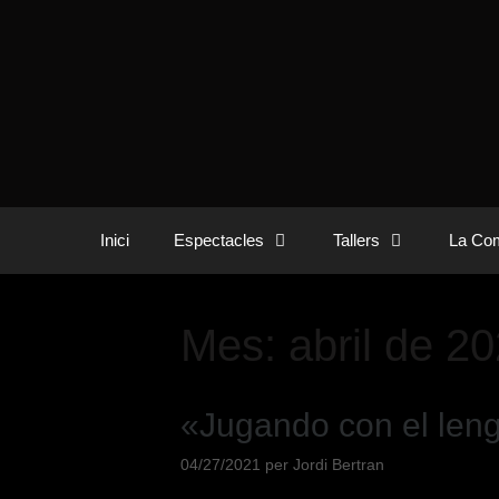
Inici
Espectacles
Tallers
La Com
Mes:
abril de 2
«Jugando con el leng
04/27/2021
per
Jordi Bertran