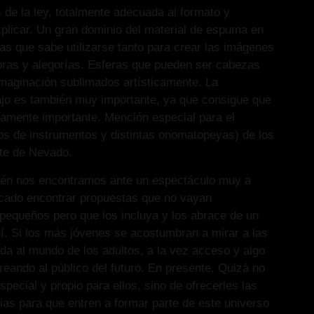
 de la ley, totalmente adecuada al formato y
xplicar. Un gran dominio del material de espuma en
cas que sabe utilizarse tanto para crear las imágenes
ras y alegorías. Esferas que pueden ser cabezas
imaginación sublimados artísticamente. La
bajo es también muy importante, ya que consigue que
ramente importante. Mención especial para el
os de instrumentos y distintas onomatopeyas) de los
nte de Nevado.
mbién nos encontramos ante un espectáculo muy a
icado encontrar propuestas que no vayan
 pequeños pero que los incluya y los abrace de un
í. Si los más jóvenes se acostumbran a mirar a las
a al mundo de los adultos, a la vez acceso y algo
eando al público del futuro. En presente. Quizá no
special y propio para ellos, sino de ofrecerles las
as para que entren a formar parte de este universo