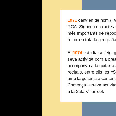
1971
canvien de nom (
«
RCA. Signen contracte a
més importants de l’èpo
recorren tota la geografi
El
1974
estudia solfeig, g
seva activitat com a cre
acompanya a la guitarra 
recitals, entre ells les «
amb la guitarra a cantan
Comença la seva activita
a la Sala Villarroel.