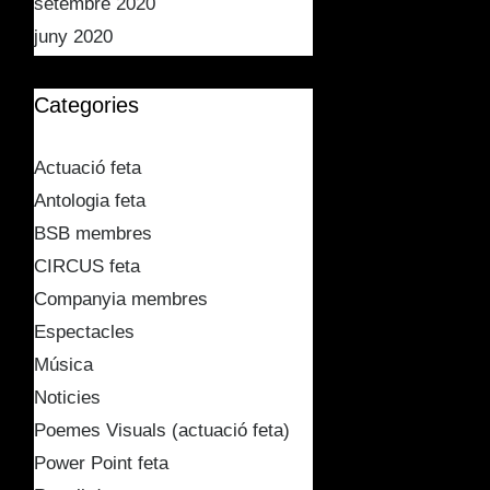
setembre 2020
juny 2020
Categories
Actuació feta
Antologia feta
BSB membres
CIRCUS feta
Companyia membres
Espectacles
Música
Noticies
Poemes Visuals (actuació feta)
Power Point feta