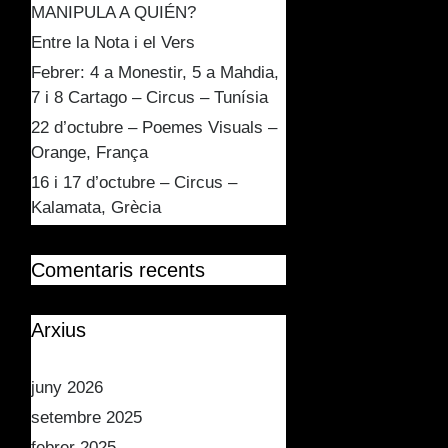
MANIPULA A QUIÉN?
Entre la Nota i el Vers
Febrer: 4 a Monestir, 5 a Mahdia,
7 i 8 Cartago – Circus – Tunísia
22 d’octubre – Poemes Visuals –
Orange, França
16 i 17 d’octubre – Circus –
Kalamata, Grècia
Comentaris recents
Arxius
juny 2026
setembre 2025
febrer 2025