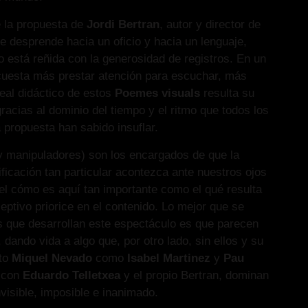
 la propuesta de
Jordi Bertran
, autor y director de
se desprende hacia un oficio y hacia un lenguaje,
 está reñida con la generosidad de registros. En un
uesta más prestar atención para escuchar, más
ideal didáctico de estos
Poemes visuals
resulta su
racias al dominio del tiempo y el ritmo que todos los
a propuesta han sabido insuflar.
 y manipuladores) son los encargados de que la
ficación tan particular acontezca ante nuestros ojos
el cómo es aquí tan importante como el qué resulta
eptivo priorice en el contenido. Lo mejor que se
as que desarrollan este espectáculo es que parecen
dando vida a algo que, por otro lado, sin ellos y su
nto
Miquel Nevado
como
Isabel Martinez
y
Pau
s con
Eduardo Telletxea
y el propio Bertran, dominan
nvisible, imposible e inanimado.