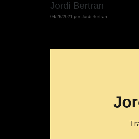
Jordi Bertran
04/26/2021
per
Jordi Bertran
Jor
Tr