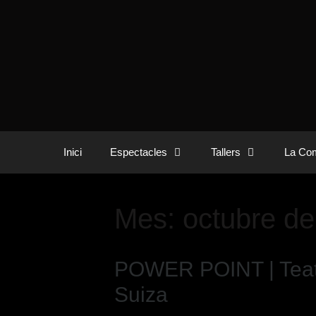
Inici
Espectacles
Tallers
La Com
Mes:
octubre d
POWER POINT | Teatr
Suiza