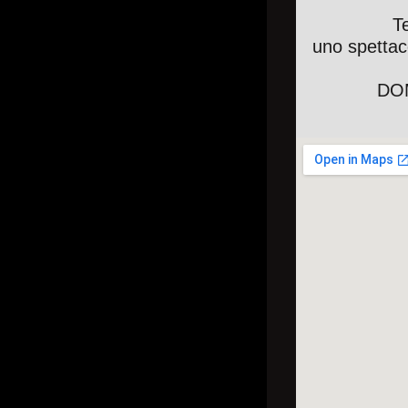
T
uno spettac
DOM