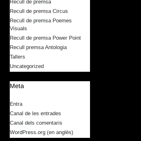
Recull de premsa
Recull de premsa Circus
Recull de premsa Poemes
Visuals
Recull de premsa Power Point
Recull premsa Antologia
Tallers
Uncategorized
Meta
Entra
Canal de les entrades
Canal dels comentaris
WordPress.org (en anglès)