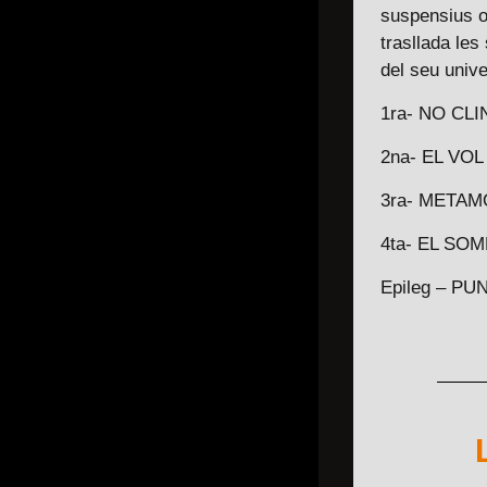
suspensius o
trasllada les
del seu unive
1ra- NO CL
2na- EL VO
3ra- META
4ta- EL SOM
Epileg – P