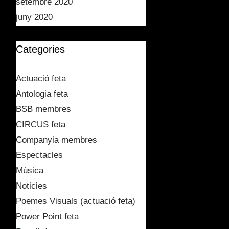
setembre 2020
juny 2020
Categories
Actuació feta
Antologia feta
BSB membres
CIRCUS feta
Companyia membres
Espectacles
Música
Noticies
Poemes Visuals (actuació feta)
Power Point feta