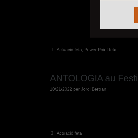
Actuació feta
,
Power Point feta
ANTOLOGIA au Festiva
10/21/2022
per
Jordi Bertran
Actuació feta