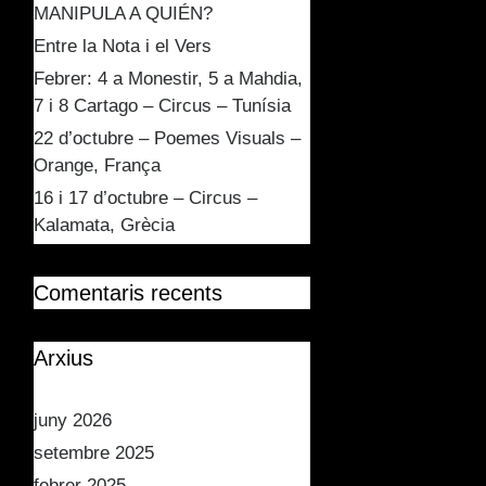
MANIPULA A QUIÉN?
Entre la Nota i el Vers
Febrer: 4 a Monestir, 5 a Mahdia,
7 i 8 Cartago – Circus – Tunísia
22 d’octubre – Poemes Visuals –
Orange, França
16 i 17 d’octubre – Circus –
Kalamata, Grècia
Comentaris recents
Arxius
juny 2026
setembre 2025
febrer 2025