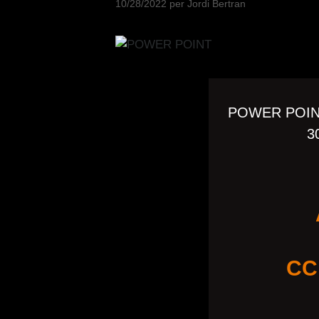
10/28/2022
per
Jordi Bertran
POWER POINT
3
CC 