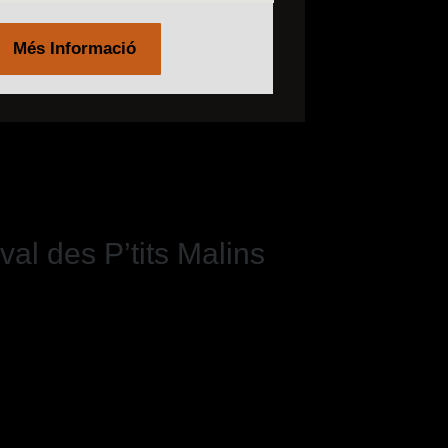
Més Informació
l des P’tits Malins