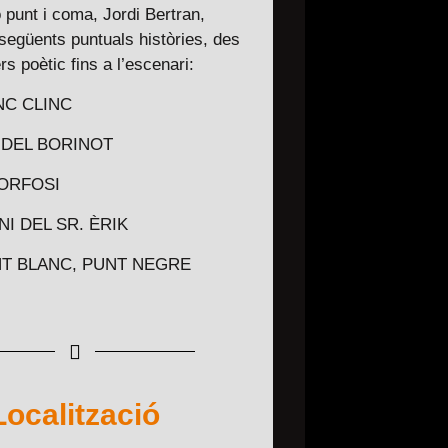
 punt i coma, Jordi Bertran,
 següents puntuals històries, des
rs poètic fins a l’escenari:
INC CLINC
L DEL BORINOT
MORFOSI
NI DEL SR. ÈRIK
UNT BLANC, PUNT NEGRE
Localització