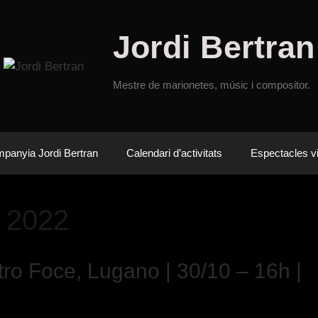
Jordi Bertran
Mestre de marionetes, músic i compositor.
panyia Jordi Bertran
Calendari d’activitats
Espectacles vi
e 2022
o Foce, Lugano | 30/10 – 16h |