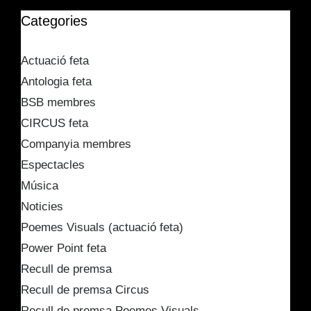
Categories
Actuació feta
Antologia feta
BSB membres
CIRCUS feta
Companyia membres
Espectacles
Música
Noticies
Poemes Visuals (actuació feta)
Power Point feta
Recull de premsa
Recull de premsa Circus
Recull de premsa Poemes Visuals