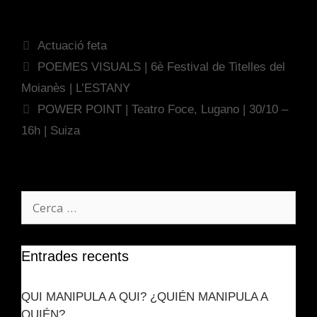
Actuació feta
POEMES VISUALS | 6è Festival de Titelles del
Moianès | L’ESTANY
POWER POINT | Teatro Foce, Lugano | 30/10 –
16h | Suiza
Entrades recents
QUI MANIPULA A QUI? ¿QUIÉN MANIPULA A
QUIÉN?