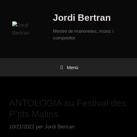
Jordi Bertran
Mestre de marionetes, músic i
compositor.
Menú
ANTOLOGIA au Festival des
P’tits Malins
10/21/2022
per
Jordi Bertran