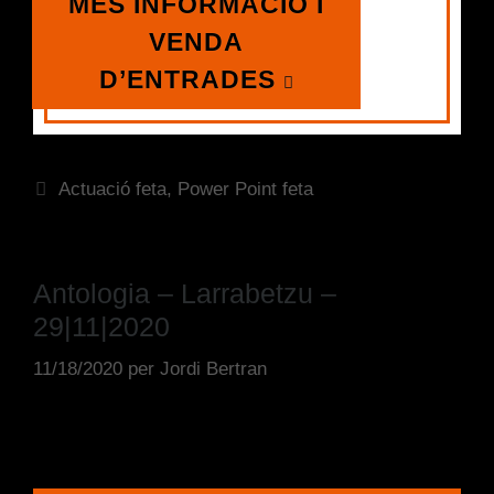
MÉS INFORMACIÓ I
VENDA
D’ENTRADES
Actuació feta
,
Power Point feta
Antologia – Larrabetzu –
29|11|2020
11/18/2020
per
Jordi Bertran