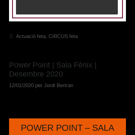
Actuació feta
,
CIRCUS feta
Power Point | Sala Fènix |
Desembre 2020
12/01/2020
per
Jordi Bertran
POWER POINT – SALA