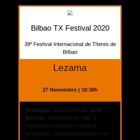
Bilbao TX Festival 2020
39º Festival Internacional de Títeres de
Bilbao
Lezama
27 Noviembre | 18:30h
Antología
, ópera prima de
Jordi
Bertran
, se estrenó en 1987 y
continua en repertorio hasta la
actualidad, visitando escenarios de