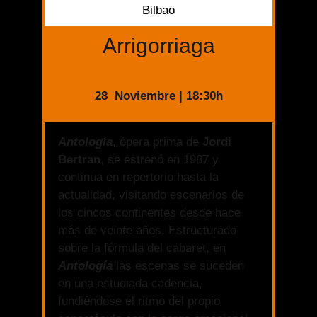
Bilbao
Arrigorriaga
28 Noviembre | 18:30h
Antología
, ópera prima de
Jordi
Bertran
, se estrenó en 1987 y
continua en repertorio hasta la
actualidad, visitando escenarios de
los cincos continentes desde hace
más de veinte años. Estructurado
sobre la fórmula del cabaret, en
Antología
las escenas se suceden
en una estudiada cadencia,
fundiéndose el ritmo del propio