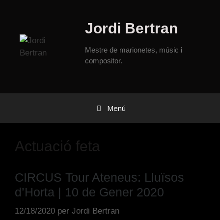
Jordi Bertran
Mestre de marionetes, músic i
compositor.
Menú
Actuació feta
CIRCUS Tour Ateneus: Lluïsos
d’Horta | 10 de Gener 2020
12/18/2020
per
Jordi Bertran