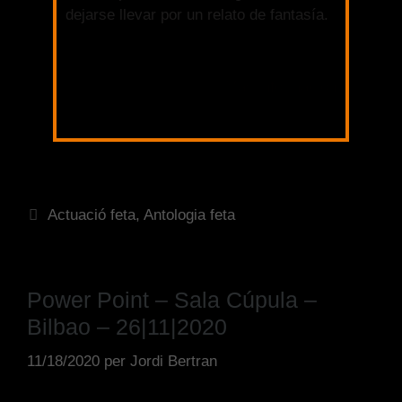
dejarse llevar por un relato de fantasía.
Más información
Actuació feta
,
Antologia feta
Power Point – Sala Cúpula –
Bilbao – 26|11|2020
11/18/2020
per
Jordi Bertran