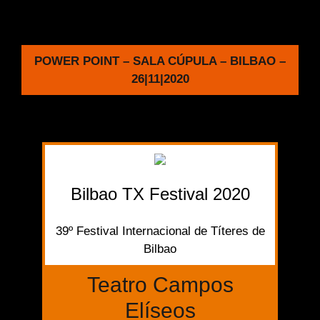
POWER POINT – SALA CÚPULA – BILBAO –
26|11|2020
Bilbao TX Festival 2020
39º Festival Internacional de Títeres de
Bilbao
Teatro Campos
Elíseos