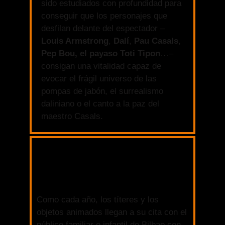
sido estudiados con profundidad para
conseguir que los personajes que
desfilan delante del espectador –
Louis Armstrong
,
Dalí
,
Pau Casals
,
Pep Bou,
el payaso Toti Tipon
…–
consigan una vitalidad capaz de
evocar el frágil universo de las
pompas de jabón, el surrealismo
daliniano o el canto a la paz del
maestro Casals.
Como cada año, los títeres y los
objetos animados llegan a su cita con el
público familiar e infantil de Bilbao con