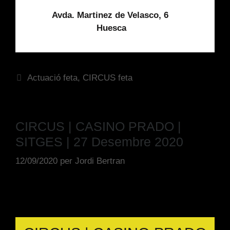
Avda. Martinez de Velasco, 6
Huesca
Actuació feta
,
CIRCUS feta
CIRCUS | CASINO PRADO |
SITGES | 27 Desembre 2020
12/09/2020
per
Jordi Bertran